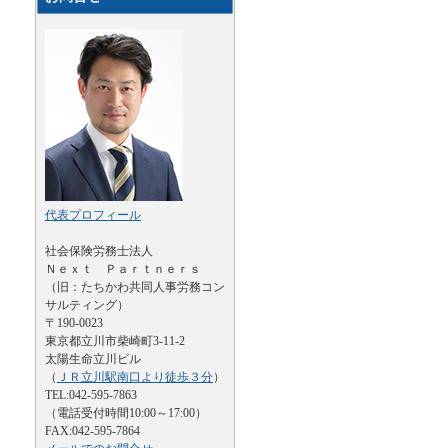
代表プロフィール
社会保険労務士法人
Ｎｅｘｔ Ｐａｒｔｎｅｒｓ
（旧：たちかわ共同人事労務コン
サルティング）
〒190-0023
東京都立川市柴崎町3-11-2
太陽生命立川ビル
（
ＪＲ立川駅南口より徒歩３分
）
TEL:042-595-7863
（電話受付時間10:00～17:00）
FAX:042-595-7864