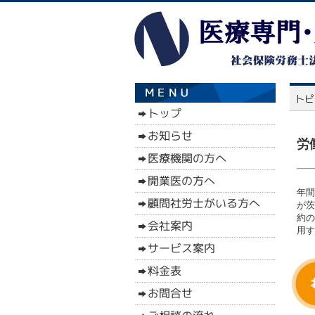
労
年間
が茨
約の
用す