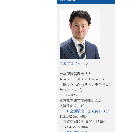
代表プロフィール
社会保険労務士法人
Ｎｅｘｔ Ｐａｒｔｎｅｒｓ
（旧：たちかわ共同人事労務コン
サルティング）
〒190-0023
東京都立川市柴崎町3-11-2
太陽生命立川ビル
（
ＪＲ立川駅南口より徒歩３分
）
TEL:042-595-7863
（電話受付時間10:00～17:00）
FAX:042-595-7864