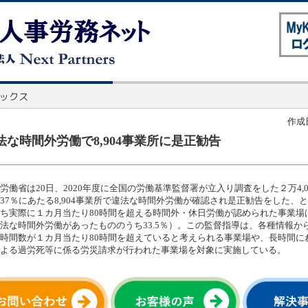
作成日
法な時間外労働で8,904事業所に是正勧告
労働省は20日、2020年度に全国の労働基準監督署が立入り調査をした２万4,0
37％にあたる8,904事業所で違法な時間外労働が確認され是正勧告をした、
ち実際に１カ月当たり80時間を超える時間外・休日労働が認められた事業場は2
法な時間外労働があったもののうち33.5％）。この監督指導は、各種情報か
時間数が１カ月当たり80時間を超えていると考えられる事業場や、長時間に
よる過労死等に係る労災請求が行われた事業場を対象に実施している。