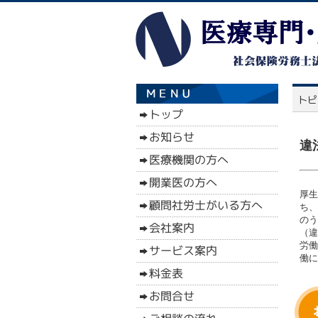
違
厚生
ち、
のう
（違
労働
働に