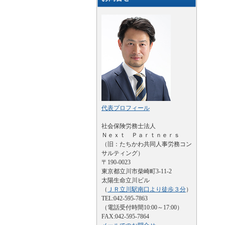
代表プロフィール
社会保険労務士法人
Ｎｅｘｔ Ｐａｒｔｎｅｒｓ
（旧：たちかわ共同人事労務コン
サルティング）
〒190-0023
東京都立川市柴崎町3-11-2
太陽生命立川ビル
（
ＪＲ立川駅南口より徒歩３分
）
TEL:042-595-7863
（電話受付時間10:00～17:00）
FAX:042-595-7864