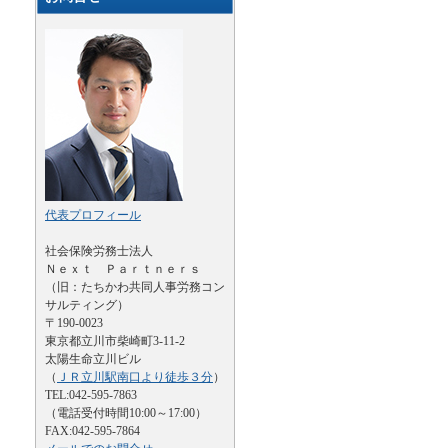
代表プロフィール
社会保険労務士法人
Ｎｅｘｔ Ｐａｒｔｎｅｒｓ
（旧：たちかわ共同人事労務コン
サルティング）
〒190-0023
東京都立川市柴崎町3-11-2
太陽生命立川ビル
（
ＪＲ立川駅南口より徒歩３分
）
TEL:042-595-7863
（電話受付時間10:00～17:00）
FAX:042-595-7864