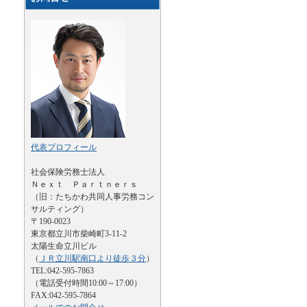
代表プロフィール
社会保険労務士法人
Ｎｅｘｔ Ｐａｒｔｎｅｒｓ
（旧：たちかわ共同人事労務コン
サルティング）
〒190-0023
東京都立川市柴崎町3-11-2
太陽生命立川ビル
（
ＪＲ立川駅南口より徒歩３分
）
TEL:042-595-7863
（電話受付時間10:00～17:00）
FAX:042-595-7864