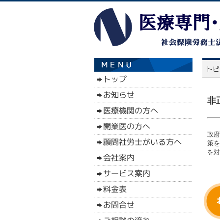
非
政府
策を
を対