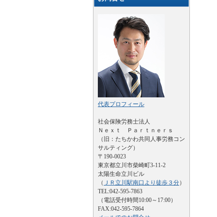
代表プロフィール
社会保険労務士法人
Ｎｅｘｔ Ｐａｒｔｎｅｒｓ
（旧：たちかわ共同人事労務コン
サルティング）
〒190-0023
東京都立川市柴崎町3-11-2
太陽生命立川ビル
（
ＪＲ立川駅南口より徒歩３分
）
TEL:042-595-7863
（電話受付時間10:00～17:00）
FAX:042-595-7864