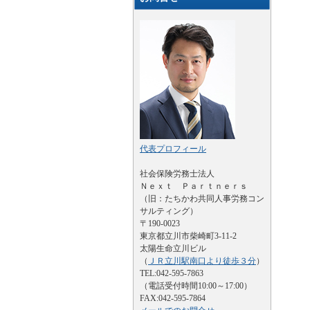
代表プロフィール
社会保険労務士法人
Ｎｅｘｔ Ｐａｒｔｎｅｒｓ
（旧：たちかわ共同人事労務コン
サルティング）
〒190-0023
東京都立川市柴崎町3-11-2
太陽生命立川ビル
（
ＪＲ立川駅南口より徒歩３分
）
TEL:042-595-7863
（電話受付時間10:00～17:00）
FAX:042-595-7864