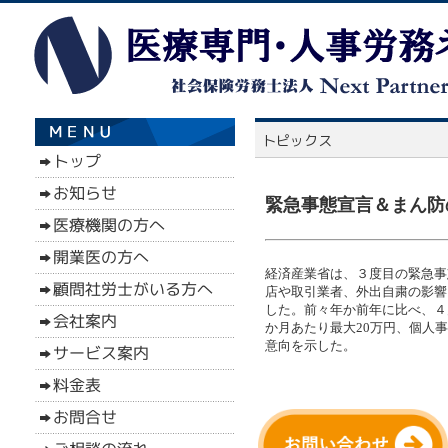
緊急事態宣言＆まん防
経済産業省は、３度目の緊急事
店や取引業者、外出自粛の影響
した。前々年か前年に比べ、４
か月あたり最大20万円、個人
意向を示した。