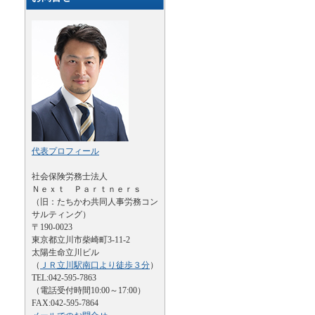
代表プロフィール
社会保険労務士法人
Ｎｅｘｔ Ｐａｒｔｎｅｒｓ
（旧：たちかわ共同人事労務コン
サルティング）
〒190-0023
東京都立川市柴崎町3-11-2
太陽生命立川ビル
（
ＪＲ立川駅南口より徒歩３分
）
TEL:042-595-7863
（電話受付時間10:00～17:00）
FAX:042-595-7864