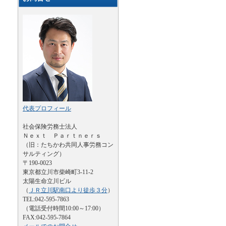
代表プロフィール
社会保険労務士法人
Ｎｅｘｔ Ｐａｒｔｎｅｒｓ
（旧：たちかわ共同人事労務コン
サルティング）
〒190-0023
東京都立川市柴崎町3-11-2
太陽生命立川ビル
（
ＪＲ立川駅南口より徒歩３分
）
TEL:042-595-7863
（電話受付時間10:00～17:00）
FAX:042-595-7864