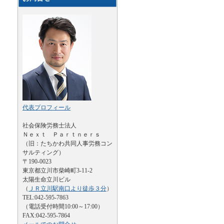
代表プロフィール
社会保険労務士法人
Ｎｅｘｔ Ｐａｒｔｎｅｒｓ
（旧：たちかわ共同人事労務コン
サルティング）
〒190-0023
東京都立川市柴崎町3-11-2
太陽生命立川ビル
（
ＪＲ立川駅南口より徒歩３分
）
TEL:042-595-7863
（電話受付時間10:00～17:00）
FAX:042-595-7864