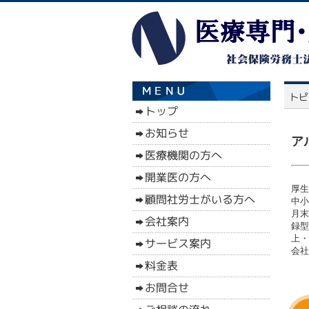
ア
厚生
中小
月末
録型
上・
会社