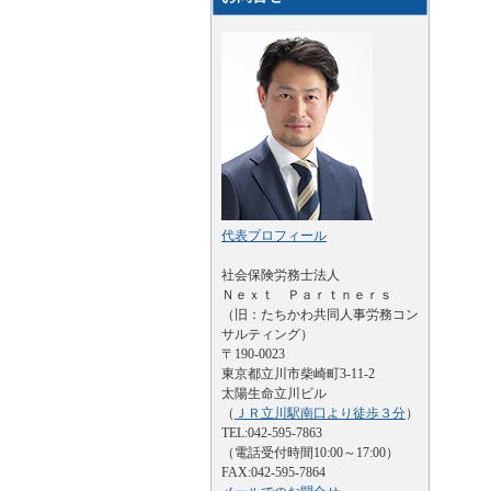
代表プロフィール
社会保険労務士法人
Ｎｅｘｔ Ｐａｒｔｎｅｒｓ
（旧：たちかわ共同人事労務コン
サルティング）
〒190-0023
東京都立川市柴崎町3-11-2
太陽生命立川ビル
（
ＪＲ立川駅南口より徒歩３分
）
TEL:042-595-7863
（電話受付時間10:00～17:00）
FAX:042-595-7864