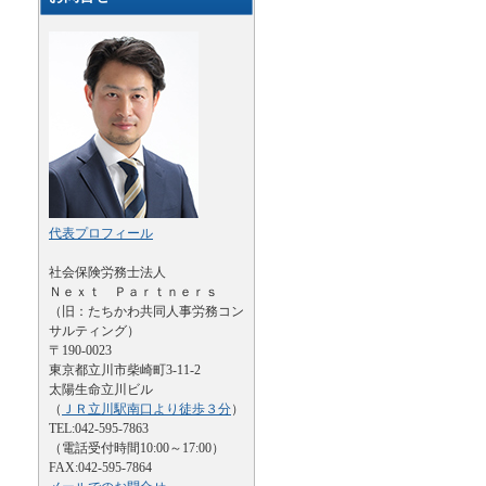
代表プロフィール
社会保険労務士法人
Ｎｅｘｔ Ｐａｒｔｎｅｒｓ
（旧：たちかわ共同人事労務コン
サルティング）
〒190-0023
東京都立川市柴崎町3-11-2
太陽生命立川ビル
（
ＪＲ立川駅南口より徒歩３分
）
TEL:042-595-7863
（電話受付時間10:00～17:00）
FAX:042-595-7864