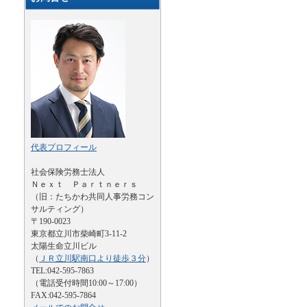
代表プロフィール
社会保険労務士法人
Ｎｅｘｔ Ｐａｒｔｎｅｒｓ
（旧：たちかわ共同人事労務コン
サルティング）
〒190-0023
東京都立川市柴崎町3-11-2
太陽生命立川ビル
（
ＪＲ立川駅南口より徒歩３分
）
TEL:042-595-7863
（電話受付時間10:00～17:00）
FAX:042-595-7864