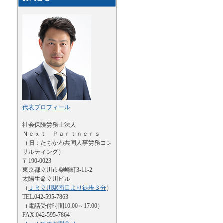
代表プロフィール
社会保険労務士法人
Ｎｅｘｔ Ｐａｒｔｎｅｒｓ
（旧：たちかわ共同人事労務コン
サルティング）
〒190-0023
東京都立川市柴崎町3-11-2
太陽生命立川ビル
（
ＪＲ立川駅南口より徒歩３分
）
TEL:042-595-7863
（電話受付時間10:00～17:00）
FAX:042-595-7864