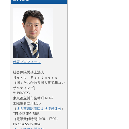
代表プロフィール
社会保険労務士法人
Ｎｅｘｔ Ｐａｒｔｎｅｒｓ
（旧：たちかわ共同人事労務コン
サルティング）
〒190-0023
東京都立川市柴崎町3-11-2
太陽生命立川ビル
（
ＪＲ立川駅南口より徒歩３分
）
TEL:042-595-7863
（電話受付時間10:00～17:00）
FAX:042-595-7864