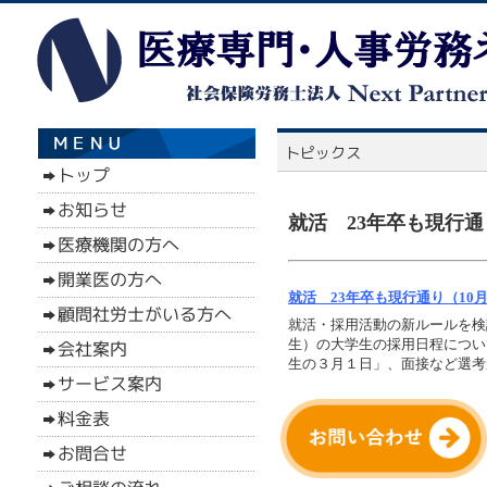
就活 23年卒も現行通
就活 23年卒も現行通り（10月
就活・採用活動の新ルールを検
生）の大学生の採用日程につい
生の３月１日」、面接など選考