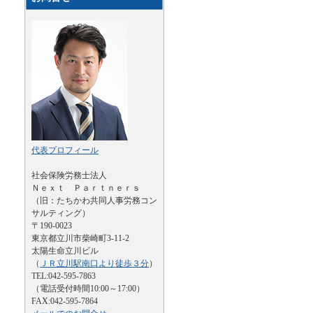
代表プロフィール
社会保険労務士法人
Ｎｅｘｔ Ｐａｒｔｎｅｒｓ
（旧：たちかわ共同人事労務コン
サルティング）
〒190-0023
東京都立川市柴崎町3-11-2
太陽生命立川ビル
（
ＪＲ立川駅南口より徒歩３分
）
TEL:042-595-7863
（電話受付時間10:00～17:00）
FAX:042-595-7864