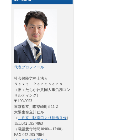
代表プロフィール
社会保険労務士法人
Ｎｅｘｔ Ｐａｒｔｎｅｒｓ
（旧：たちかわ共同人事労務コン
サルティング）
〒190-0023
東京都立川市柴崎町3-11-2
太陽生命立川ビル
（
ＪＲ立川駅南口より徒歩３分
）
TEL:042-595-7863
（電話受付時間10:00～17:00）
FAX:042-595-7864