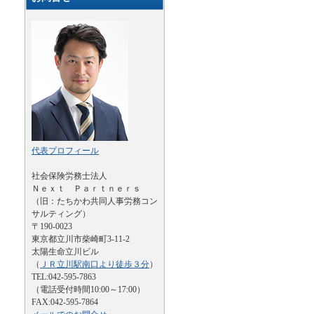
代表プロフィール
社会保険労務士法人
Ｎｅｘｔ Ｐａｒｔｎｅｒｓ
（旧：たちかわ共同人事労務コン
サルティング）
〒190-0023
東京都立川市柴崎町3-11-2
太陽生命立川ビル
（
ＪＲ立川駅南口より徒歩３分
）
TEL:042-595-7863
（電話受付時間10:00～17:00）
FAX:042-595-7864