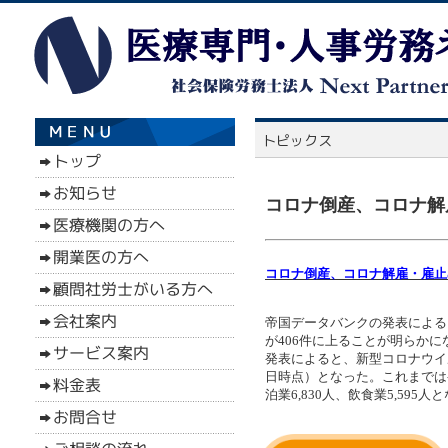
コロナ倒産、コロナ解
コロナ倒産、コロナ解雇・雇止
帝国データバンクの発表による
が406件に上ることが明らか
発表によると、新型コロナウイル
日時点）となった。これまでは
泊業6,830人、飲食業5,595