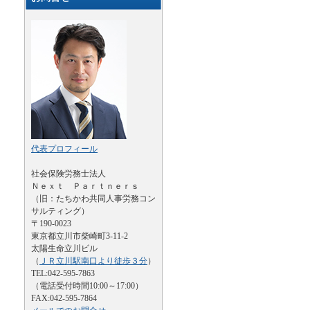
代表プロフィール
社会保険労務士法人
Ｎｅｘｔ Ｐａｒｔｎｅｒｓ
（旧：たちかわ共同人事労務コン
サルティング）
〒190-0023
東京都立川市柴崎町3-11-2
太陽生命立川ビル
（
ＪＲ立川駅南口より徒歩３分
）
TEL:042-595-7863
（電話受付時間10:00～17:00）
FAX:042-595-7864