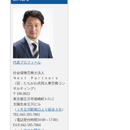
代表プロフィール
社会保険労務士法人
Ｎｅｘｔ Ｐａｒｔｎｅｒｓ
（旧：たちかわ共同人事労務コン
サルティング）
〒190-0023
東京都立川市柴崎町3-11-2
太陽生命立川ビル
（
ＪＲ立川駅南口より徒歩３分
）
TEL:042-595-7863
（電話受付時間10:00～17:00）
FAX:042-595-7864