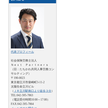
代表プロフィール
社会保険労務士法人
Ｎｅｘｔ Ｐａｒｔｎｅｒｓ
（旧：たちかわ共同人事労務コン
サルティング）
〒190-0023
東京都立川市柴崎町3-11-2
太陽生命立川ビル
（
ＪＲ立川駅南口より徒歩３分
）
TEL:042-595-7863
（電話受付時間10:00～17:00）
FAX:042-595-7864