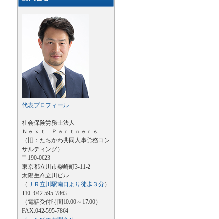
代表プロフィール
社会保険労務士法人
Ｎｅｘｔ Ｐａｒｔｎｅｒｓ
（旧：たちかわ共同人事労務コン
サルティング）
〒190-0023
東京都立川市柴崎町3-11-2
太陽生命立川ビル
（
ＪＲ立川駅南口より徒歩３分
）
TEL:042-595-7863
（電話受付時間10:00～17:00）
FAX:042-595-7864