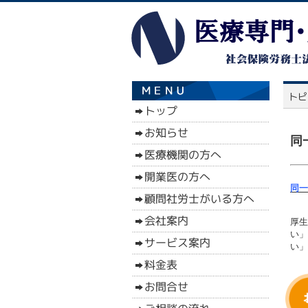
同
同一
厚生
い」
い」