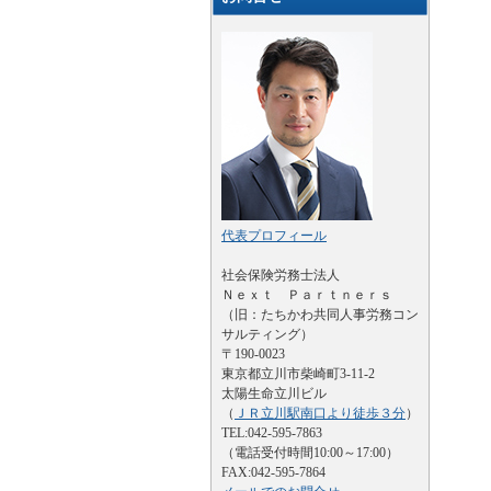
代表プロフィール
社会保険労務士法人
Ｎｅｘｔ Ｐａｒｔｎｅｒｓ
（旧：たちかわ共同人事労務コン
サルティング）
〒190-0023
東京都立川市柴崎町3-11-2
太陽生命立川ビル
（
ＪＲ立川駅南口より徒歩３分
）
TEL:042-595-7863
（電話受付時間10:00～17:00）
FAX:042-595-7864