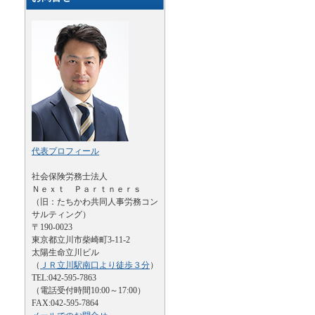
代表プロフィール
社会保険労務士法人
Ｎｅｘｔ Ｐａｒｔｎｅｒｓ
（旧：たちかわ共同人事労務コン
サルティング）
〒190-0023
東京都立川市柴崎町3-11-2
太陽生命立川ビル
（
ＪＲ立川駅南口より徒歩３分
）
TEL:042-595-7863
（電話受付時間10:00～17:00）
FAX:042-595-7864