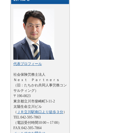
代表プロフィール
社会保険労務士法人
Ｎｅｘｔ Ｐａｒｔｎｅｒｓ
（旧：たちかわ共同人事労務コン
サルティング）
〒190-0023
東京都立川市柴崎町3-11-2
太陽生命立川ビル
（
ＪＲ立川駅南口より徒歩３分
）
TEL:042-595-7863
（電話受付時間10:00～17:00）
FAX:042-595-7864