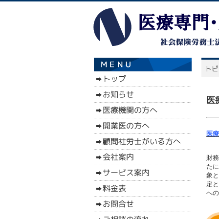
医
医療
財務
たに
象と
定と
への