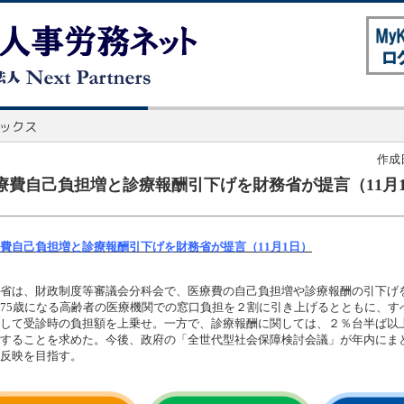
作成日
療費自己負担増と診療報酬引下げを財務省が提言（11月
費自己負担増と診療報酬引下げを財務省が提言（11月1日）
省は、財政制度等審議会分科会で、医療費の自己負担増や診療報酬の引下げ
75歳になる高齢者の医療機関での窓口負担を２割に引き上げるとともに、す
して受診時の負担額を上乗せ。一方で、診療報酬に関しては、２％台半ば以
することを求めた。今後、政府の「全世代型社会保障検討会議」が年内にま
反映を目指す。