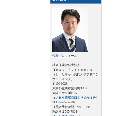
代表プロフィール
社会保険労務士法人
Ｎｅｘｔ Ｐａｒｔｎｅｒｓ
（旧：たちかわ共同人事労務コン
サルティング）
〒190-0023
東京都立川市柴崎町3-11-2
太陽生命立川ビル
（
ＪＲ立川駅南口より徒歩３分
）
TEL:042-595-7863
（電話受付時間10:00～17:00）
FAX:042-595-7864