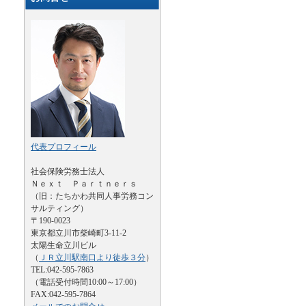
代表プロフィール
社会保険労務士法人
Ｎｅｘｔ Ｐａｒｔｎｅｒｓ
（旧：たちかわ共同人事労務コン
サルティング）
〒190-0023
東京都立川市柴崎町3-11-2
太陽生命立川ビル
（
ＪＲ立川駅南口より徒歩３分
）
TEL:042-595-7863
（電話受付時間10:00～17:00）
FAX:042-595-7864