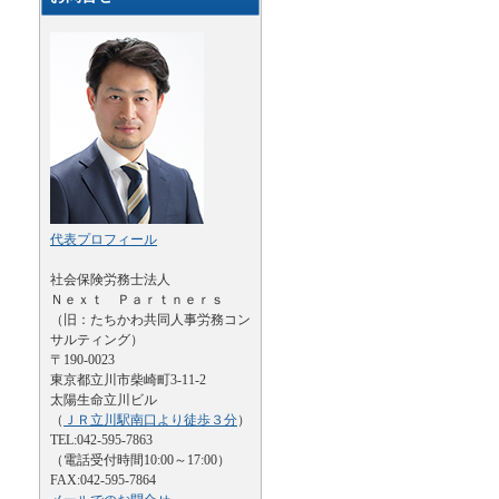
代表プロフィール
社会保険労務士法人
Ｎｅｘｔ Ｐａｒｔｎｅｒｓ
（旧：たちかわ共同人事労務コン
サルティング）
〒190-0023
東京都立川市柴崎町3-11-2
太陽生命立川ビル
（
ＪＲ立川駅南口より徒歩３分
）
TEL:042-595-7863
（電話受付時間10:00～17:00）
FAX:042-595-7864