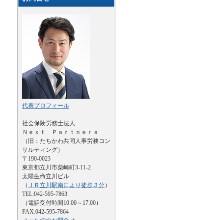
代表プロフィール
社会保険労務士法人
Ｎｅｘｔ Ｐａｒｔｎｅｒｓ
（旧：たちかわ共同人事労務コン
サルティング）
〒190-0023
東京都立川市柴崎町3-11-2
太陽生命立川ビル
（
ＪＲ立川駅南口より徒歩３分
）
TEL:042-595-7863
（電話受付時間10:00～17:00）
FAX:042-595-7864