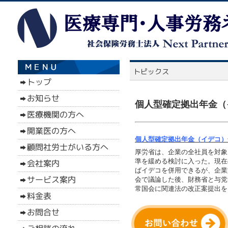
個人型確定拠出年金（
個人型確定拠出年金（イデコ）
厚労省は、企業の全社員を対象
準を緩める検討に入った。現在
ばイデコを併用できるが、企業
会で議論した後、財務省と与党
常国会に関連法の改正案提出を