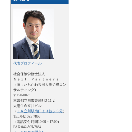
代表プロフィール
社会保険労務士法人
Ｎｅｘｔ Ｐａｒｔｎｅｒｓ
（旧：たちかわ共同人事労務コン
サルティング）
〒190-0023
東京都立川市柴崎町3-11-2
太陽生命立川ビル
（
ＪＲ立川駅南口より徒歩３分
）
TEL:042-595-7863
（電話受付時間10:00～17:00）
FAX:042-595-7864