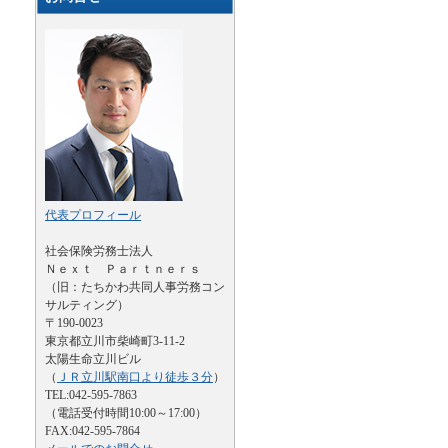
代表プロフィール
社会保険労務士法人
Ｎｅｘｔ Ｐａｒｔｎｅｒｓ
（旧：たちかわ共同人事労務コン
サルティング）
〒190-0023
東京都立川市柴崎町3-11-2
太陽生命立川ビル
（
ＪＲ立川駅南口より徒歩３分
）
TEL:042-595-7863
（電話受付時間10:00～17:00）
FAX:042-595-7864