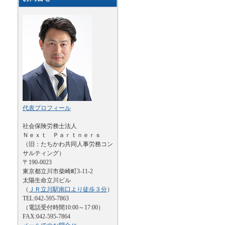
代表プロフィール
社会保険労務士法人
Ｎｅｘｔ Ｐａｒｔｎｅｒｓ
（旧：たちかわ共同人事労務コン
サルティング）
〒190-0023
東京都立川市柴崎町3-11-2
太陽生命立川ビル
（
ＪＲ立川駅南口より徒歩３分
）
TEL:042-595-7863
（電話受付時間10:00～17:00）
FAX:042-595-7864