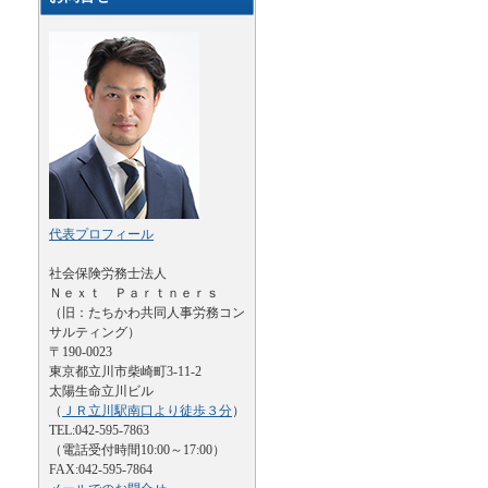
代表プロフィール
社会保険労務士法人
Ｎｅｘｔ Ｐａｒｔｎｅｒｓ
（旧：たちかわ共同人事労務コン
サルティング）
〒190-0023
東京都立川市柴崎町3-11-2
太陽生命立川ビル
（
ＪＲ立川駅南口より徒歩３分
）
TEL:042-595-7863
（電話受付時間10:00～17:00）
FAX:042-595-7864