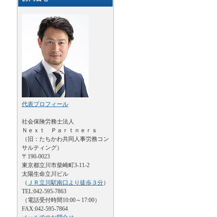
代表プロフィール
社会保険労務士法人
Ｎｅｘｔ Ｐａｒｔｎｅｒｓ
（旧：たちかわ共同人事労務コン
サルティング）
〒190-0023
東京都立川市柴崎町3-11-2
太陽生命立川ビル
（
ＪＲ立川駅南口より徒歩３分
）
TEL:042-595-7863
（電話受付時間10:00～17:00）
FAX:042-595-7864