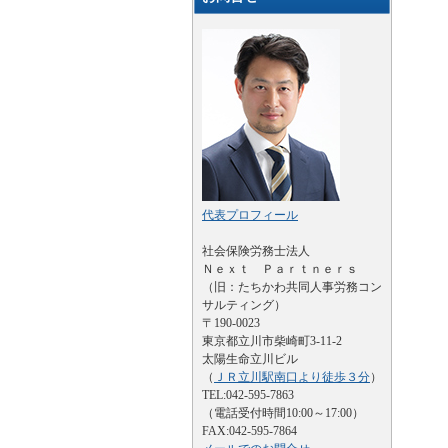
代表プロフィール
社会保険労務士法人
Ｎｅｘｔ Ｐａｒｔｎｅｒｓ
（旧：たちかわ共同人事労務コン
サルティング）
〒190-0023
東京都立川市柴崎町3-11-2
太陽生命立川ビル
（
ＪＲ立川駅南口より徒歩３分
）
TEL:042-595-7863
（電話受付時間10:00～17:00）
FAX:042-595-7864