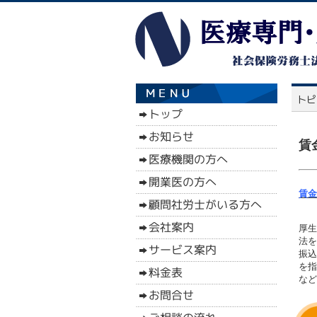
賃
賃金
厚生
法を
振込
を指
など