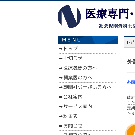
外
外国
政府
した
定期
たり