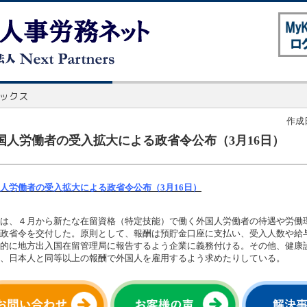
作成日
国人労働者の受入拡大による政省令公布（3月16日）
人労働者の受入拡大による政省令公布（3月16日）
は、４月から新たな在留資格（特定技能）で働く外国人労働者の待遇や労働
政省令を交付した。原則として、報酬は預貯金口座に支払い、受入人数や給
的に地方出入国在留管理局に報告するよう企業に義務付ける。その他、健康
、日本人と同等以上の報酬で外国人を雇用するよう求めたりしている。