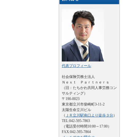
代表プロフィール
社会保険労務士法人
Ｎｅｘｔ Ｐａｒｔｎｅｒｓ
（旧：たちかわ共同人事労務コン
サルティング）
〒190-0023
東京都立川市柴崎町3-11-2
太陽生命立川ビル
（
ＪＲ立川駅南口より徒歩３分
）
TEL:042-595-7863
（電話受付時間10:00～17:00）
FAX:042-595-7864