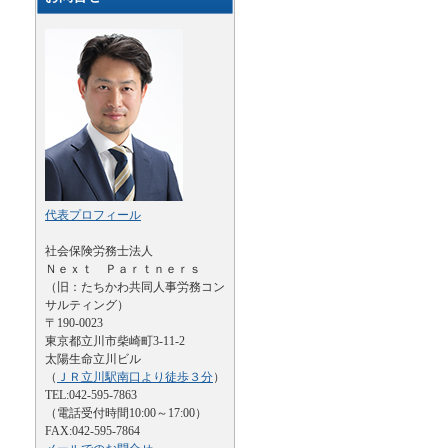
代表プロフィール
社会保険労務士法人
Ｎｅｘｔ Ｐａｒｔｎｅｒｓ
（旧：たちかわ共同人事労務コン
サルティング）
〒190-0023
東京都立川市柴崎町3-11-2
太陽生命立川ビル
（
ＪＲ立川駅南口より徒歩３分
）
TEL:042-595-7863
（電話受付時間10:00～17:00）
FAX:042-595-7864