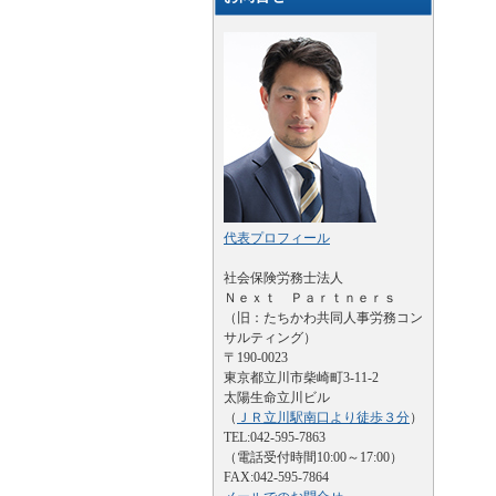
代表プロフィール
社会保険労務士法人
Ｎｅｘｔ Ｐａｒｔｎｅｒｓ
（旧：たちかわ共同人事労務コン
サルティング）
〒190-0023
東京都立川市柴崎町3-11-2
太陽生命立川ビル
（
ＪＲ立川駅南口より徒歩３分
）
TEL:042-595-7863
（電話受付時間10:00～17:00）
FAX:042-595-7864