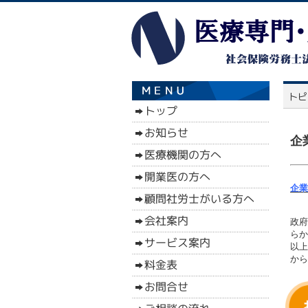
企
企業
政府
らか
以上
から