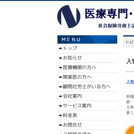
入
入管
外国
府・
５年
多く