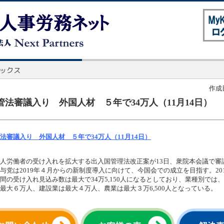
作成日
管法審議入り 外国人材 ５年で34万人（11月14日）
法審議入り 外国人材 ５年で34万人（11月14日）
人労働者の受け入れを拡大する出入国管理法改正案が13日、衆院本会議で審
与党は2019年４月からの新制度導入に向けて、今国会での成立を目指す。20
間の受け入れ見込み数は最大で34万5,150人になるとしており、業種別では
最大６万人、建設業は最大４万人、農業は最大３万6,500人となっている。