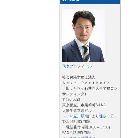
代表プロフィール
社会保険労務士法人
Ｎｅｘｔ Ｐａｒｔｎｅｒｓ
（旧：たちかわ共同人事労務コン
サルティング）
〒190-0023
東京都立川市柴崎町3-11-2
太陽生命立川ビル
（
ＪＲ立川駅南口より徒歩３分
）
TEL:042-595-7863
（電話受付時間10:00～17:00）
FAX:042-595-7864