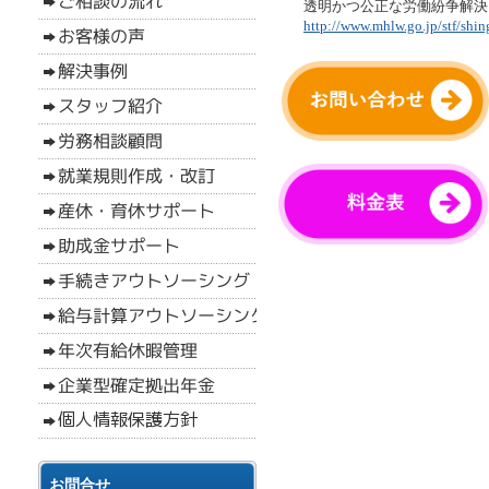
透明かつ公正な労働紛争解決
http://www.mhlw.go.jp/stf/shi
お問合せ