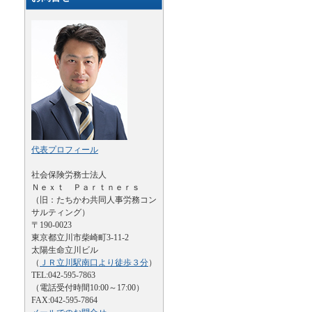
代表プロフィール
社会保険労務士法人
Ｎｅｘｔ Ｐａｒｔｎｅｒｓ
（旧：たちかわ共同人事労務コン
サルティング）
〒190-0023
東京都立川市柴崎町3-11-2
太陽生命立川ビル
（
ＪＲ立川駅南口より徒歩３分
）
TEL:042-595-7863
（電話受付時間10:00～17:00）
FAX:042-595-7864