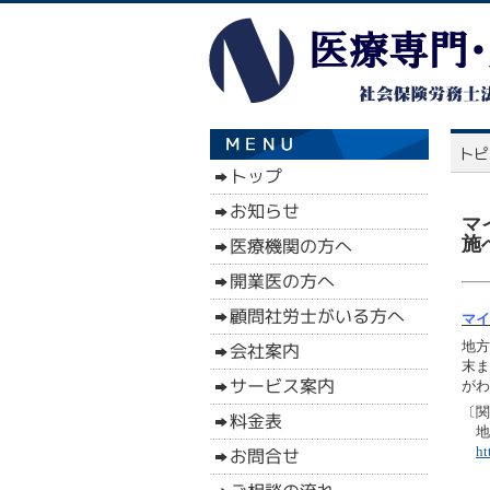
マ
施
マイ
地方
末ま
がわ
〔関
地
ht