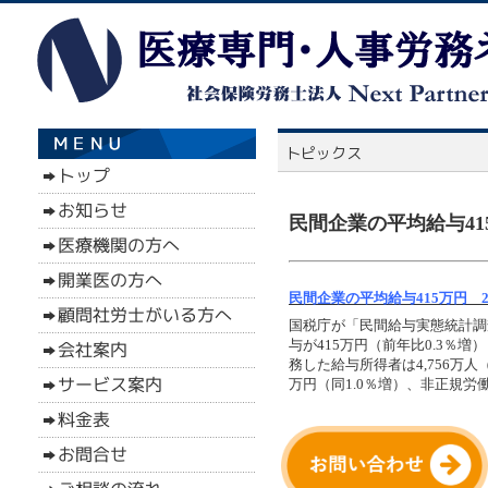
民間企業の平均給与41
民間企業の平均給与415万円 
国税庁が「民間給与実態統計調
与が415万円（前年比0.3％
務した給与所得者は4,756万
万円（同1.0％増）、非正規労働