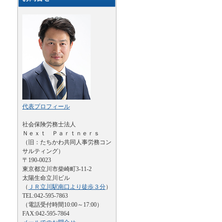
代表プロフィール
社会保険労務士法人
Ｎｅｘｔ Ｐａｒｔｎｅｒｓ
（旧：たちかわ共同人事労務コン
サルティング）
〒190-0023
東京都立川市柴崎町3-11-2
太陽生命立川ビル
（
ＪＲ立川駅南口より徒歩３分
）
TEL:042-595-7863
（電話受付時間10:00～17:00）
FAX:042-595-7864