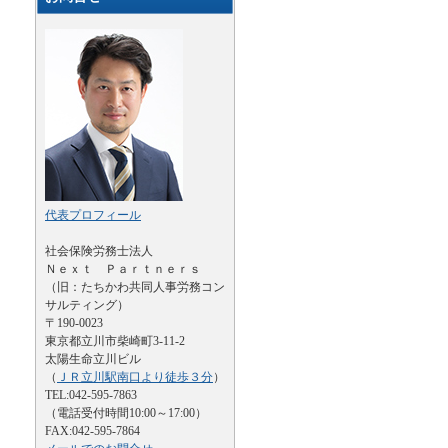
代表プロフィール
社会保険労務士法人
Ｎｅｘｔ Ｐａｒｔｎｅｒｓ
（旧：たちかわ共同人事労務コン
サルティング）
〒190-0023
東京都立川市柴崎町3-11-2
太陽生命立川ビル
（
ＪＲ立川駅南口より徒歩３分
）
TEL:042-595-7863
（電話受付時間10:00～17:00）
FAX:042-595-7864