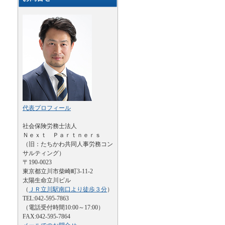
代表プロフィール
社会保険労務士法人
Ｎｅｘｔ Ｐａｒｔｎｅｒｓ
（旧：たちかわ共同人事労務コン
サルティング）
〒190-0023
東京都立川市柴崎町3-11-2
太陽生命立川ビル
（
ＪＲ立川駅南口より徒歩３分
）
TEL:042-595-7863
（電話受付時間10:00～17:00）
FAX:042-595-7864