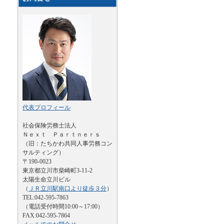
代表プロフィール
社会保険労務士法人
Ｎｅｘｔ Ｐａｒｔｎｅｒｓ
（旧：たちかわ共同人事労務コン
サルティング）
〒190-0023
東京都立川市柴崎町3-11-2
太陽生命立川ビル
（
ＪＲ立川駅南口より徒歩３分
）
TEL:042-595-7863
（電話受付時間10:00～17:00）
FAX:042-595-7864