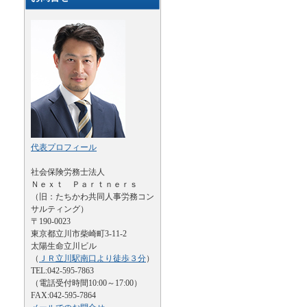
代表プロフィール
社会保険労務士法人
Ｎｅｘｔ Ｐａｒｔｎｅｒｓ
（旧：たちかわ共同人事労務コン
サルティング）
〒190-0023
東京都立川市柴崎町3-11-2
太陽生命立川ビル
（
ＪＲ立川駅南口より徒歩３分
）
TEL:042-595-7863
（電話受付時間10:00～17:00）
FAX:042-595-7864