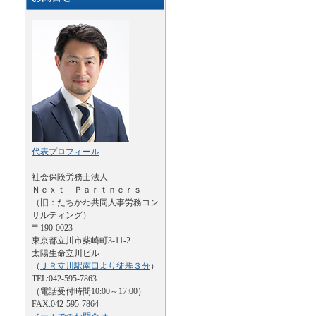
代表プロフィール
社会保険労務士法人
Ｎｅｘｔ Ｐａｒｔｎｅｒｓ
（旧：たちかわ共同人事労務コン
サルティング）
〒190-0023
東京都立川市柴崎町3-11-2
太陽生命立川ビル
（
ＪＲ立川駅南口より徒歩３分
）
TEL:042-595-7863
（電話受付時間10:00～17:00）
FAX:042-595-7864