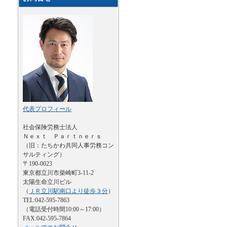
代表プロフィール
社会保険労務士法人
Ｎｅｘｔ Ｐａｒｔｎｅｒｓ
（旧：たちかわ共同人事労務コン
サルティング）
〒190-0023
東京都立川市柴崎町3-11-2
太陽生命立川ビル
（
ＪＲ立川駅南口より徒歩３分
）
TEL:042-595-7863
（電話受付時間10:00～17:00）
FAX:042-595-7864