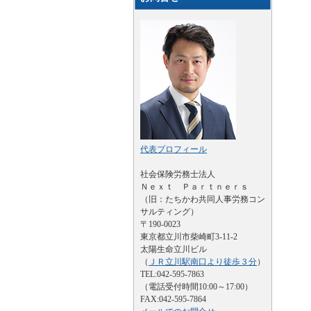
代表プロフィール
社会保険労務士法人
Ｎｅｘｔ Ｐａｒｔｎｅｒｓ
（旧：たちかわ共同人事労務コン
サルティング）
〒190-0023
東京都立川市柴崎町3-11-2
太陽生命立川ビル
（
ＪＲ立川駅南口より徒歩３分
）
TEL:042-595-7863
（電話受付時間10:00～17:00）
FAX:042-595-7864