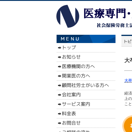
大
大卒
経済
上の
こと