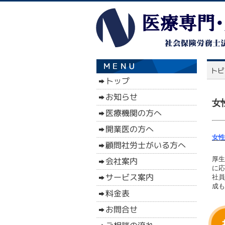
女
女性
厚生
に応
社員
成も