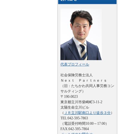
代表プロフィール
社会保険労務士法人
Ｎｅｘｔ Ｐａｒｔｎｅｒｓ
（旧：たちかわ共同人事労務コン
サルティング）
〒190-0023
東京都立川市柴崎町3-11-2
太陽生命立川ビル
（
ＪＲ立川駅南口より徒歩３分
）
TEL:042-595-7863
（電話受付時間10:00～17:00）
FAX:042-595-7864